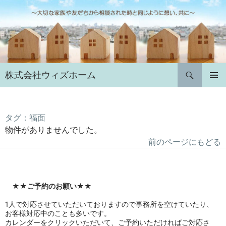
コ
ン
テ
ン
ツ
へ
検
株式会社ウィズホーム
ス
索
キ
メインメ
ニュー
ッ
プ
タグ：福面
物件がありませんでした。
前のページにもどる
★★
ご予約のお願い
★★
1人で対応させていただいておりますので事務所を空けていたり、
お客様対応中のことも多いです。
カレンダーをクリックいただいて、ご予約いただければご対応さ